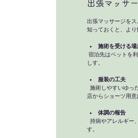
出張マッサ
出張マッサージをス
知っておくと、より
施術を受ける場
 宿泊先はベットを利用いたします。ご自宅訪問の際は、ご希望するスペースを用意お願い
しす。
服装の工夫
  施術しやすいゆったりとした服装がおすすめです。オイルトリートメントケアの際も、当
店からショーツ用意
体調の報告
  持病やアレルギー、現在の体調を正直に伝えましょう。安全に施術を受けるために重要で
す。