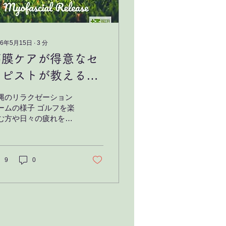
26年5月15日
∙
3
分
筋膜ケアが得意なセ
ラピストが教えるゴ
ルフ前後の筋肉ケア
縄のリラクゼーション
と疲れ対策
ームの様子 ゴルフを楽
む方や日々の疲れを感
ている方にとって、筋
ケアはとても効果的な
法です。特に体を動か
機会が多い方には、筋
9
0
の柔軟性を保つことが
要です。今回は、筋膜
アが得意なセラピスト
視点から、ゴルフの前
におすすめの筋肉ケア
法を。 筋膜ケアとは何