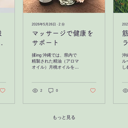
2026年5月26日
∙
2
分
20
ま
マッサージで健康を
全
サポート
揉ing 沖縄では、県内で
沖
精製された精油（アロマ
ル
オイル）月桃オイルを使
し
用しています。 月桃オイ
じ
ルは、月桃の葉から抽出
膜
されるエッセンシャルオ
方
イルで、多くの健康や美
2
0
す
容に関する効果があると
膜
されています。
重
ケ
の
もっと見る
後
方