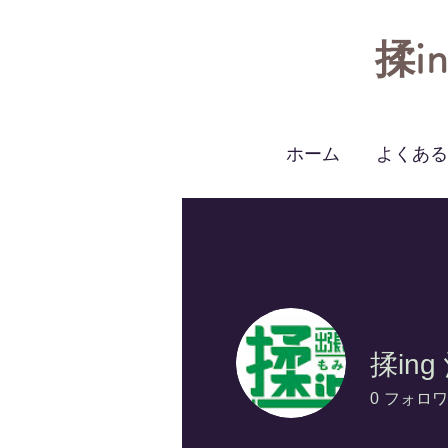
揉in
ホーム
よくある
揉ing
0
フォロワ