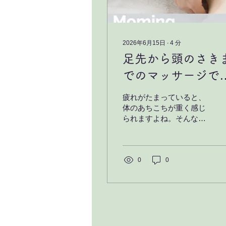
2026年6月15日
∙
4
分
足先から頭のさき
でのマッサージで
身リフレッシュ
疲れがたまっていると、
体のあちこちが重く感じ
られますよね。そんな
時、足先から頭のさきま
で丁寧にマッサージを受
けると、体も心も軽くな
ります。今回は、全身を
0
0
くまなくケアするマッサ
ージの魅力と効果と出張
リラクゼーションサービ
スについてお話ししま
す。